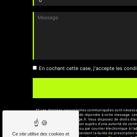
En cochant cette case, j'accepte les condi
** Les données personnelles communiquées sont nécessaires
traitants dans le seul but de répondre à votre message. L
kbois.construction@orange.fr. Vous disposez de droits d’acc
d’introduire une réclamation auprès d’une autorité de contr
République, 54800 Jarny ou par courrier électronique à l'
de prise de contact puis pendant la durée de prescription l
Ce site utilise des cookies et