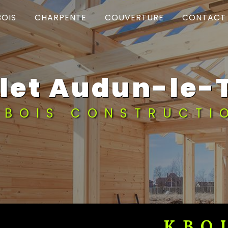
BOIS
CHARPENTE
COUVERTURE
CONTACT
alet Audun-le-
KBOIS CONSTRUCTI
KBOIS