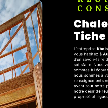
CON
chalet à Audun-le-
Tiche
L’entreprise
Kbois
vous habitez à
Au
d’un savoir-faire
satisfaire. Nous 
sommes à l’écoute
nous sommes à vot
renseignements né
avant tout notre 
notre désir de réu
propreté et rigueu