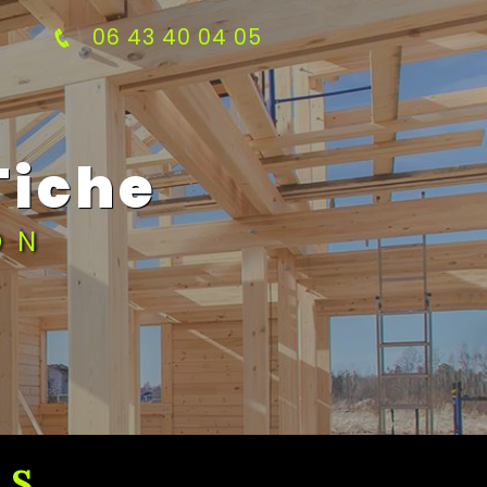
06 43 40 04 05
Tiche
ON