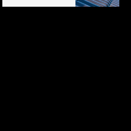
L'importance d'une bonne
couverture
Une toiture abîmée ou usée
présente un risque d’infiltration et
de fuites.
Afin de prévenir de potentiels
dégâts, un professionnel de la
toiture peut agir rapidement pour
réparer les zones fragilisées.
Chez K-Bois Construction, notre
équipe dispose des outils
nécessaires pour intervenir sur tous
les types de toits et de
chantiers :
toitures en tuile,
toitures en acier/tôle, etc.
Faites