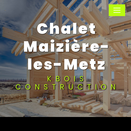
Panneau de gestion des cookies
chalet
Maizière-
les-Metz
KBOIS
CONSTRUCTION